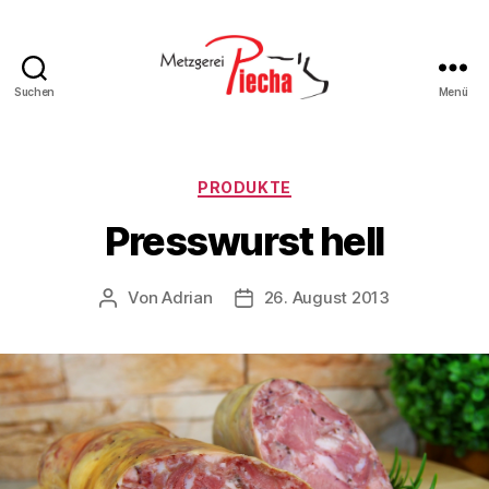
Suchen
Menü
Metzgerei
Piecha
Kategorien
PRODUKTE
Presswurst hell
Von
Adrian
26. August 2013
Beitragsautor
Beitragsdatum